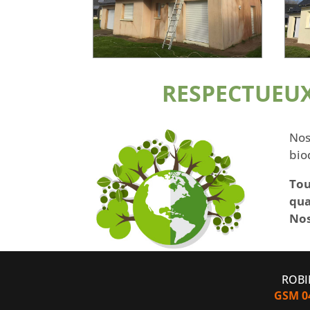
RESPECTUEUX
Nos
bio
Tou
qua
Nos
ROBIN
GSM 