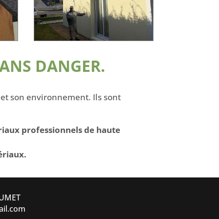
SANS DANGER.
t son environnement. Ils sont
riaux professionnels de haute
ériaux.
 JUMET
il.com