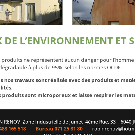
 DE L’ENVIRONNEMENT ET 
 produits ne représentent aucun danger pour l’homme e
dégradable à plus de 95% selon les normes OCDE.
s nos travaux sont réalisés avec des produits et maté
lités.
 produits sont microporeux et laisse respirer les mat
 RENOV Zone Industrielle de Jumet 4ème Rue, 33 – 6040
0488 165 518
Bureau 071 25 81 80
robinrenov@hotma